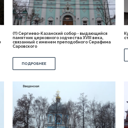
(!!) Сергиево-Казанский собор - выдающийся
К
памятник церковного зодчества XVIII века,
с
е
связанный с именем преподобного Серафима
Саровского
ПОДРОБНЕЕ