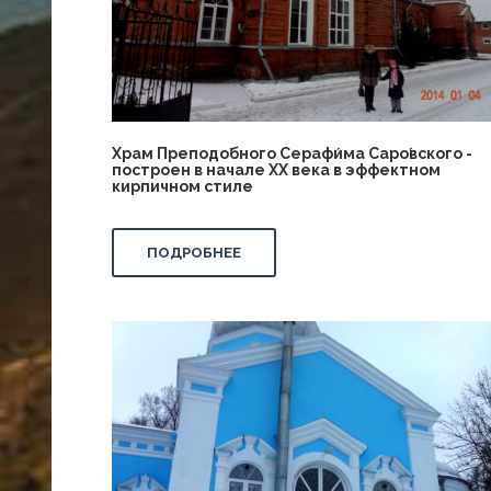
Храм Преподо́бного Серафи́ма Саро́вского -
построен в начале XX века в эффектном
кирпичном стиле
ПОДРОБНЕЕ