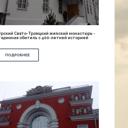
у́рский Свя́то-Тро́ицкий же́нский монасты́рь -
таринная обитель с 400-летней историей
ПОДРОБНЕЕ