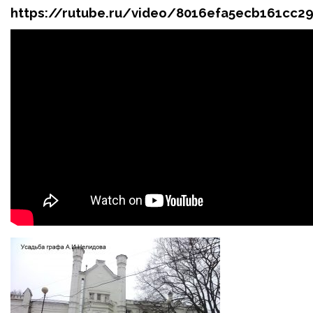
https://rutube.ru/video/8016efa5ecb161cc