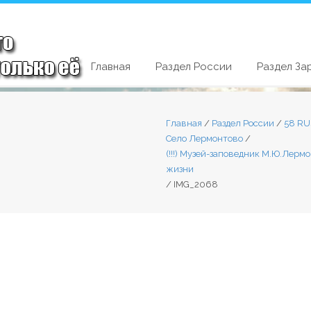
Главная
Раздел России
Раздел За
Главная
/
Раздел России
/
58 RU
Село Лермонтово
/
(!!!) Музей-заповедник М.Ю.Лерм
жизни
/
IMG_2068