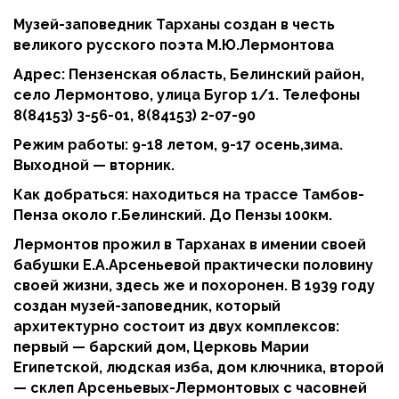
Музей-заповедник Тарханы с
оздан в честь
великого русского поэта М.Ю.Лермонтова
Адрес: Пензенская область, Белинский район,
село Лермонтово, улица Бугор 1/1. Телефоны
8(84153) 3-56-01, 8(84153) 2-07-90
Режим работы: 9-18 летом, 9-17 осень,зима.
Выходной — вторник.
Как добраться: находиться на трассе Тамбов-
Пенза около г.Белинский. До Пензы 100км.
Лермонтов прожил в Тарханах в имении своей
бабушки Е.А.Арсеньевой практически половину
своей жизни, здесь же и похоронен. В 1939 году
создан музей-заповедник, который
архитектурно состоит из двух комплексов:
первый —
барский дом, Церковь Марии
Египетской, людская изба, дом ключника, второй
—
с
клеп Арсеньевых-Лермонтовых с часовней