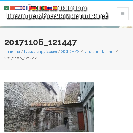
20171106_121447
Главная
/
Раздел зарубежья
/
ЭСТОНИЯ
/
Таллинн (Tallinn)
/
20171106_121447