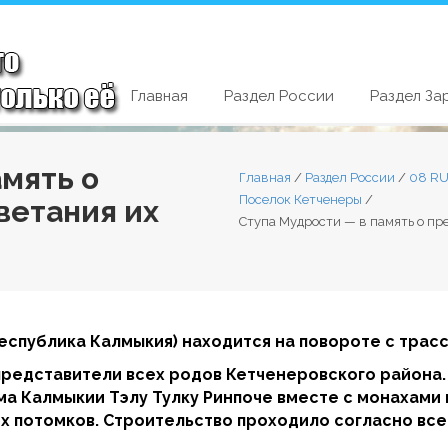
Главная
Раздел России
Раздел За
амять о
Главная
/
Раздел России
/
08 RU
Поселок Кетченеры
/
ветания их
Ступа Мудрости — в память о пр
спублика Калмыкия) находится на повороте с трассы
редставители всех родов Кетченеровского района. 
а Калмыкии Тэлу Тулку Ринпоче вместе с монахами ц
 их потомков. Строительство проходило согласно вс