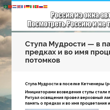
Ступа Мудрости — в п
предках и во имя проц
потомков
Ступа Мудрости в поселке Кетченеры (ре
Инициаторами возведения ступы стали п
Ритуал освящения провел верховный лам
память о предках и во имя процветания