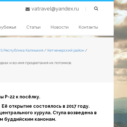
vatravel@yandex.ru
|
рубежья
Статьи
Новости
Контакты
S Республика Калмыкия
/
Кетченерский район
/
едках и во имя процветания их потомков
 Р-22 к посёлку.
Её открытие состоялось в 2017 году.
ентрального хурула. Ступа возведена в
ем буддийским канонам.