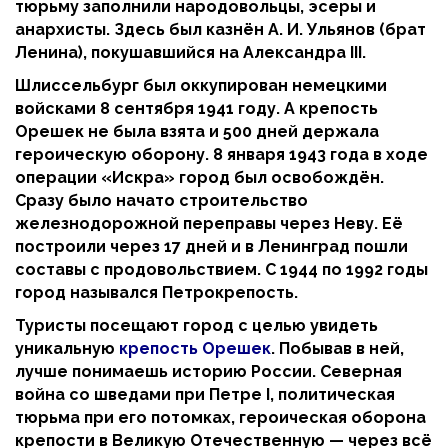
тюрьму заполнили народовольцы, эсеры и
анархисты. З
десь был казнён А. И. Ульянов (брат
Ленина), покушавшийся на Александра III.
Шлиссельбург был оккупирован немецкими
войсками 8 сентября 1941 году. А крепость
Орешек не была взята и 500 дней держала
героическую оборону. 8 января 1943 года в ходе
операции «Искра» город был освобождён.
Сразу было начато строительство
железнодорожной переправы через Неву. Её
построили через 17 дней и в Ленинград пошли
составы с продовольствием. С 1944 по 1992 годы
город назывался Петрокрепость.
Туристы посещают город с целью увидеть
уникальную
крепость Орешек
. Побывав в ней,
лучше понимаешь историю России. Северная
война со шведами при Петре I, политическая
тюрьма при его потомках, героическая оборона
крепости в Великую Отечественную — через всё