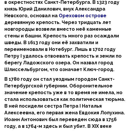
в окрестностях Санкт-Петербурга. В 1323 году
князь Юрий Данилович, внук Александра
Невского, основал на
Ореховом острове
деревянную крепость. Через тридцать лет
новгородцы возвели вместо неё каменные
стены и башни. Крепость много раз осаждали
шведы. В 1613 году они её захватили и
переименовали в Нотебург. Лишь в 1702 году
Петру I удалось отвоевать крепость и земли по
берегу Ладожского озера. Он назвал город
Шлиссельбургом, что означает Ключ-город.
В 1780 году он стал уездным городом Санкт-
Петербургской губернии. Оборонительное
значение крепость уже в то время не имела, но
стала использоваться как политическая тюрьма.
В ней посидели сестра Петра I Наталья
Алексеевна, его первая жена Евдокия Лопухина.
Иоанн Антонович был переведен сюда в 1756
году, а в 1764-м здесь и был убит. В XIX веке