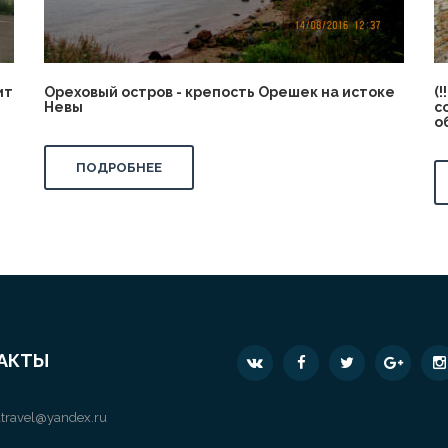
ит
Ореховый остров - крепость Орешек на истоке
(
Невы
с
о
ПОДРОБНЕЕ
АКТЫ
travel@yandex.ru