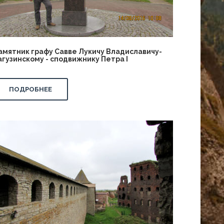
амятник графу Савве Лукичу Владиславичу-
агузинскому - сподвижнику Петра I
ПОДРОБНЕЕ