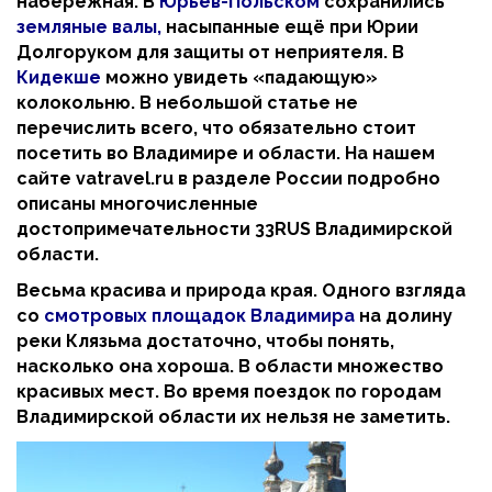
набережная. В
Юрьев-Польском
сохранились
земляные валы,
насыпанные ещё при Юрии
Долгоруком для защиты от неприятеля. В
Кидекше
можно увидеть «падающую»
колокольню. В небольшой статье не
перечислить всего, что обязательно стоит
посетить во Владимире и области. На нашем
сайте vatravel.ru в разделе России подробно
описаны многочисленные
достопримечательности 33RUS Владимирской
области.
Весьма красива и природа края. Одного взгляда
со
смотровых площадок Владимира
на долину
реки Клязьма достаточно, чтобы понять,
насколько она хороша. В области множество
красивых мест. Во время поездок по городам
Владимирской области их нельзя не заметить.