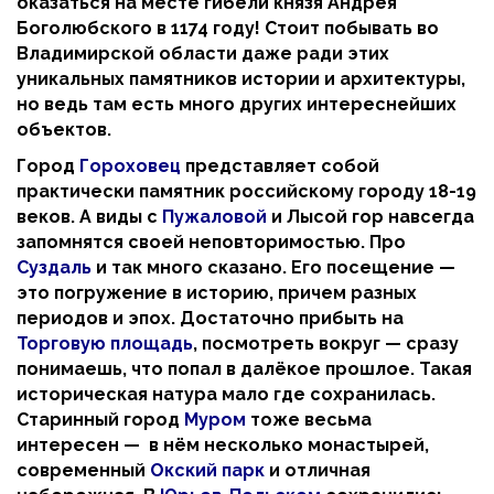
оказаться на месте гибели князя Андрея
Боголюбского в 1174 году! Стоит побывать во
Владимирской области даже ради этих
уникальных памятников истории и архитектуры,
но ведь там есть много других интереснейших
объектов.
Город
Гороховец
представляет собой
практически памятник российскому городу 18-19
веков. А виды с
Пужаловой
и Лысой гор навсегда
запомнятся своей неповторимостью. Про
Суздаль
и так много сказано. Его посещение —
это погружение в историю, причем разных
периодов и эпох. Достаточно прибыть на
Торговую площадь
, посмотреть вокруг — сразу
понимаешь, что попал в далёкое прошлое. Такая
историческая натура мало где сохранилась.
Старинный город
Муром
тоже весьма
интересен — в нём несколько монастырей,
современный
Окский парк
и отличная