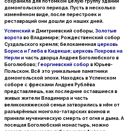
сохранила для потомком целую группу зданий
домонгольского периода. Пусть в несколько
изменённом виде, после перестроек и
реставраций они дошли до наших дней.
Успенский
и Дмитриевский соборы,
Золотые
ворота
во Владимире; Рождественский собор
Суздальского кремля; белокаменная
церковь
Бориса и Глеба в Кидекше
;
церковь Покрова на
Нерли
и часть дворца Андрея Боголюбского в
Боголюбово;
Георгиевский собор
в Юрьев-
Польском. Всё это уникальные памятники
домонгольской эпохи. Находясь в Успенском
соборе с фресками Андрея Рублёва
представляешь, как последние оставшиеся в
живых жители Владимира и часть
великокняжеской семьи затворились в нём от
разъярённых монголо-татарских воинов и
приняли мученическую смерть от огня и дыма. А
посещая Боголюбский монастырь, можно