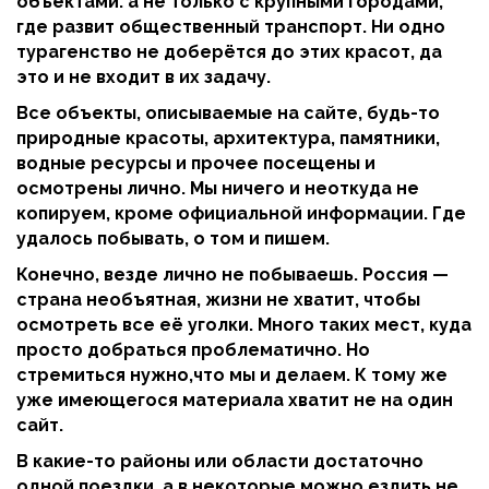
объектами. а не только с крупными городами,
где развит общественный транспорт. Ни одно
турагенство не доберётся до этих красот, да
это и не входит в их задачу.
Все объекты, описываемые на сайте, будь-то
природные красоты, архитектура, памятники,
водные ресурсы и прочее посещены и
осмотрены лично. Мы ничего и неоткуда не
копируем, кроме официальной информации. Где
удалось побывать, о том и пишем.
Конечно, везде лично не побываешь. Россия —
страна необъятная, жизни не хватит, чтобы
осмотреть все её уголки. Много таких мест, куда
просто добраться проблематично. Но
стремиться нужно,что мы и делаем. К тому же
уже имеющегося материала хватит не на один
сайт.
В какие-то районы или области достаточно
одной поездки, а в некоторые можно ездить не