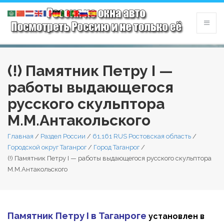
(!) Памятник Петру I —
работы выдающегося
русского скульптора
М.М.Антакольского
Главная
/
Раздел России
/
61,161 RUS Ростовская область
/
Городской округ Таганрог
/
Город Таганрог
/
(!) Памятник Петру I — работы выдающегося русского скульптора
М.М.Антакольского
Памятник Петру I в Таганроге
установлен в