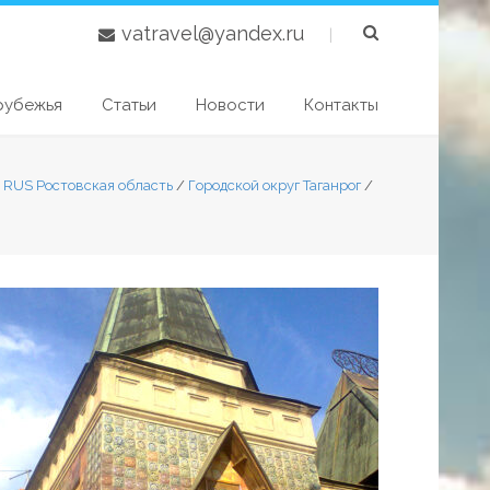
vatravel@yandex.ru
|
рубежья
Статьи
Новости
Контакты
1 RUS Ростовская область
/
Городской округ Таганрог
/