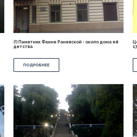
(!) Памятник Фаине Раневской - около дома её
Ц
детства
1
ПОДРОБНЕЕ