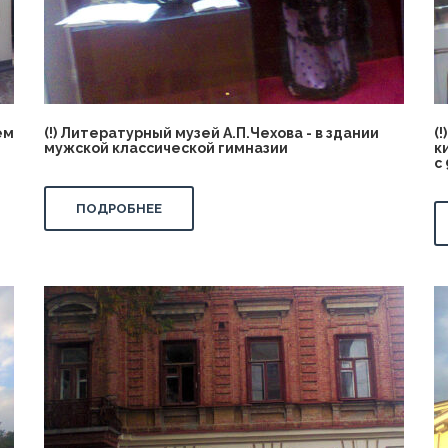
ем
(!) Литературный музей А.П.Чехова - в здании
(
мужской классической гимназии
к
с
ПОДРОБНЕЕ