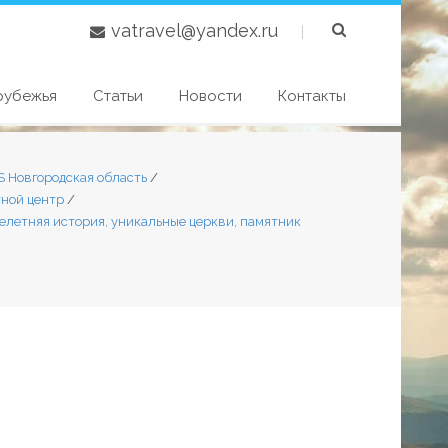
vatravel@yandex.ru
|
рубежья
Статьи
Новости
Контакты
S Новгородская область
/
тной центр
/
сячелетняя история, уникальные церкви, памятник