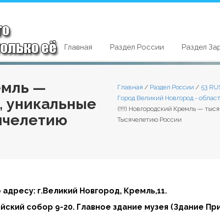
Главная
Раздел России
Раздел За
емль —
Главная
/
Раздел России
/
53 RU
Город Великий Новгород - облас
, уникальные
(!!!!) Новгородский Кремль — ты
ячелетию
Тысячелетию России
 а
дресу: г.Великий Новгород, Кремль,11.
йский собор 9-20. Главное здание музея (Здание Пр