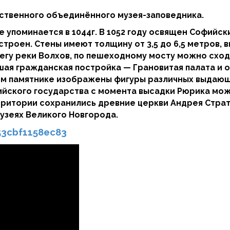
рственного объединённого музея-заповедника.
упоминается в 1044г. В 1052 году освящен Софийски
оен. Стены имеют толщину от 3,5 до 6,5 метров, выс
егу реки Волхов, по пешеходному мосту можно сход
ая гражданская постройка — Грановитая палата и 
ом памятнике изображены фигуры различных выдающ
ийского государства с момента высадки Рюрика мо
рритории сохранились древние церкви Андрея Страт
узеях Великого Новгорода.
53cbf1158ec83