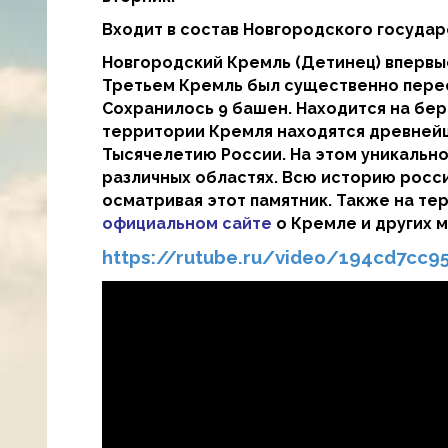
Входит в состав Новгородского госуда
Новгородский Кремль (Детинец) впервые 
Третьем Кремль был существенно перестр
Сохранилось 9 башен. Находится на бер
территории Кремля находятся древнейш
Тысячелетию России. На этом уникальн
различных областях. Всю историю росс
осматривая этот памятник. Также на те
официальном сайте
о Кремле и других м
https://rutube.ru/video/194cd7cc9