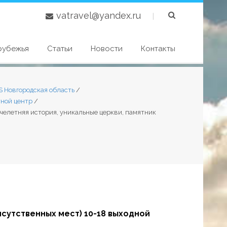
vatravel@yandex.ru
|
рубежья
Статьи
Новости
Контакты
S Новгородская область
/
тной центр
/
сячелетняя история, уникальные церкви, памятник
исутственных мест) 10-18 выходной