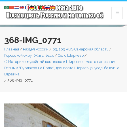
368-IMG_0771
Главная
/
Раздел России
/
63, 163 RUS Самарская область
/
Городской округ Жигулёвск
/
Село Ширяево
/
(!) Историко-музейный комплекс в Ширяево - место написания
Репным "Бурлаков на Волге", дом поэта Ширяевца, усадьба купца
Вдовина
/
368-IMG_0771