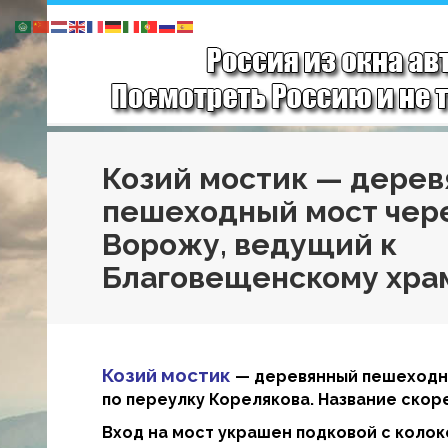
Козий мостик — дере
пешеходный мост чер
Ворожу, ведущий к
Благовещенскому хра
Козий мостик
— деревянный пешеходны
по переулку Корелякова. Название скоре
Вход на мост украшен подковой с колок