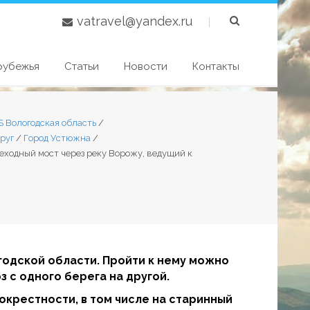
vatravel@yandex.ru
|
рубежья
Статьи
Новости
Контакты
S Вологодская область
/
руг
/
Город Устюжна
/
ходный мост через реку Ворожу, ведущий к
одской области. Пройти к нему можно
з с одного берега на другой.
окрестности, в том числе на старинный