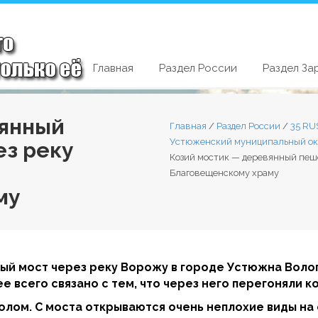
Главная
Раздел России
Раздел За
вянный
Главная
/
Раздел России
/
35 RU
Устюженский муниципальный ок
ез реку
Козий мостик — деревянный пеше
Благовещенскому храму
му
й мост через реку Ворожу в городе Устюжна Волог
е всего связано с тем, что через него перегоняли ко
олом. С моста открываются очень неплохие виды на 