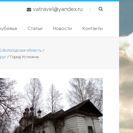
vatravel@yandex.ru
|
рубежья
Статьи
Новости
Контакты
S Вологодская область
/
руг
/
Город Устюжна