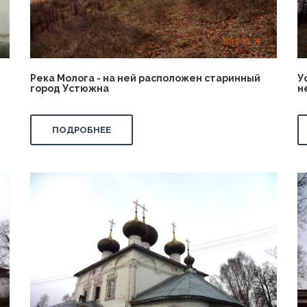
Река Молога - на ней расположен старинный
У
город Устюжна
н
ПОДРОБНЕЕ