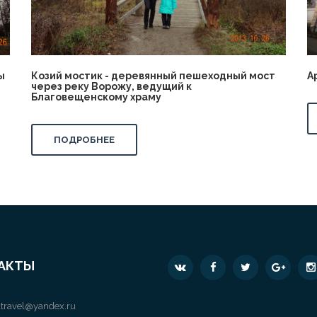
ы
Козий мостик - деревянный пешеходный мост
А
через реку Ворожу, ведущий к
Благовещенскому храму
ПОДРОБНЕЕ
АКТЫ
travel@yandex.ru