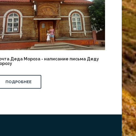
очта Деда Мороза - написание письма Деду
орозу
ПОДРОБНЕЕ