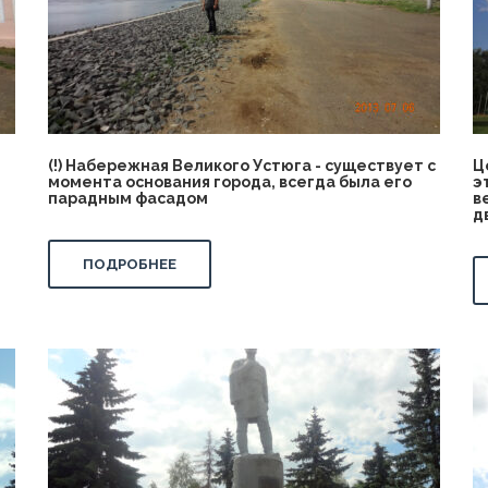
(!) Набережная Великого Устюга - существует с
Ц
,
момента основания города, всегда была его
э
парадным фасадом
в
д
ПОДРОБНЕЕ