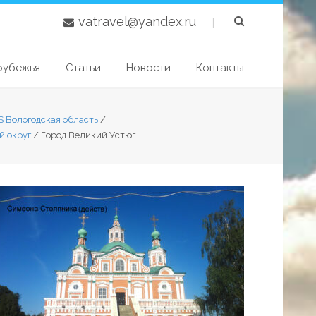
vatravel@yandex.ru
|
рубежья
Статьи
Новости
Контакты
S Вологодская область
/
й округ
/
Город Великий Устюг