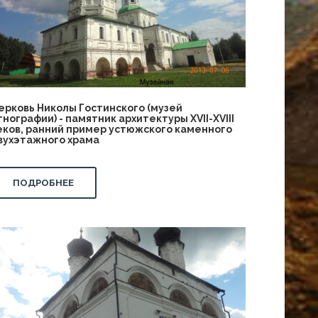
ерковь Николы Гостинского (музей
тнографии) - памятник архитектуры ХVII-ХVIII
еков, ранний пример устюжского каменного
вухэтажного храма
ПОДРОБНЕЕ