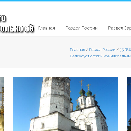
Главная
Раздел России
Раздел За
Главная
/
Раздел России
/
35 RU
Великоустюгский муниципальны