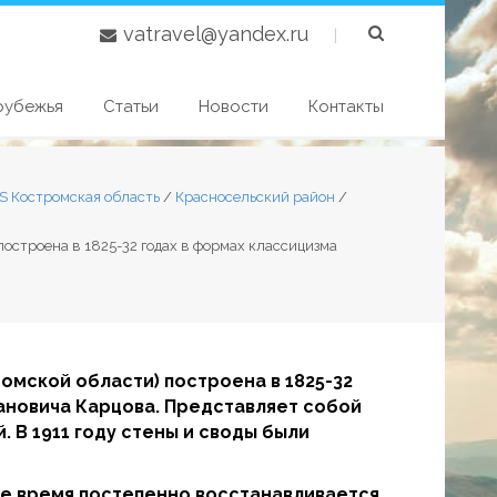
vatravel@yandex.ru
|
рубежья
Статьи
Новости
Контакты
S Костромская область
/
Красносельский район
/
остроена в 1825-32 годах в формах классицизма
омской области) построена в 1825-32
пановича Карцова. Представляет собой
 В 1911 году стены и своды были
ше время постепенно восстанавливается.