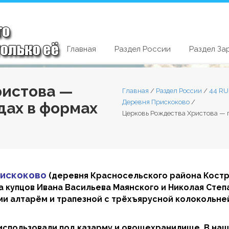
Главная
Раздел России
Раздел За
ристова —
Главная
/
Раздел России
/
44 RU
Деревня Прискоково
/
одах в формах
Церковь Рождества Христова — п
рискоково
(деревня Красносельского района Костр
а купцов Ивана Васильева Маянского и Николая Сте
 алтарём и трапезной с трёхъярусной колокольней.
е использовали под казарму и овощехранилище. В на