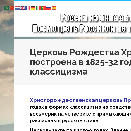
Церковь Рождества Х
построена в 1825-32 г
классицизма
Христорождественская церковь П
годах в формах классицизма на средств
восьмерик на четверике с примыкающими
расписаны в русском стиле.
Церковь закрыта в 1950-х годах. Здани