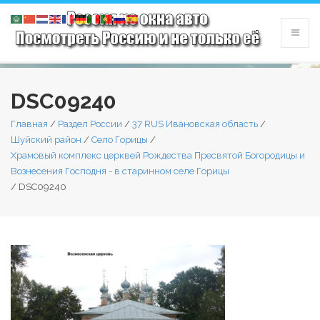
DSC09240
Главная
/
Раздел России
/
37 RUS Ивановская область
/
Шуйский район
/
Село Горицы
/
Храмовый комплекс церквей Рождества Пресвятой Богородицы и
Вознесения Господня - в старинном селе Горицы
/
DSC09240