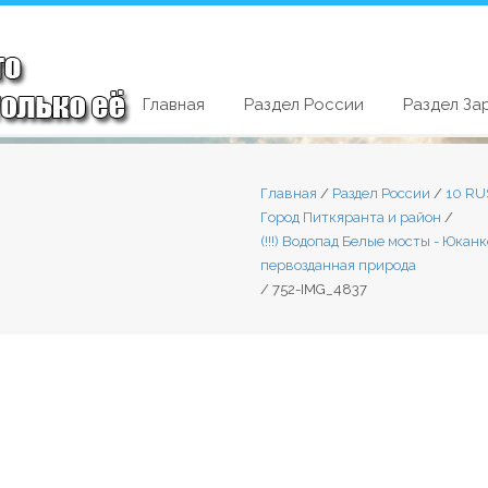
Главная
Раздел России
Раздел За
Главная
/
Раздел России
/
10 RU
Город Питкяранта и район
/
(!!!) Водопад Белые мосты - Юкан
первозданная природа
/
752-IMG_4837