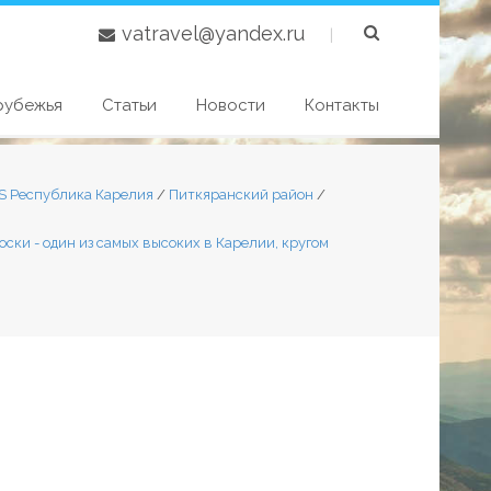
vatravel@yandex.ru
|
рубежья
Статьи
Новости
Контакты
S Республика Карелия
/
Питкяранский район
/
коски - один из самых высоких в Карелии, кругом