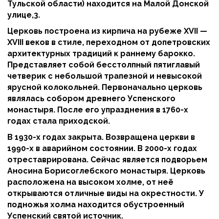
Тульской области) находится на Малой Донской
улице,3.
Церковь построена из кирпича на рубеже XVII —
XVIII веков в стиле, переходном от допетровских
архитектурных традиций к раннему барокко.
Представляет собой бесстолпный пятиглавый
четверик с небольшой трапезной и невысокой
ярусной колокольней. Первоначально церковь
являлась собором древнего Успенского
монастыря. После его упразднения в 1760-х
годах стала приходской.
В 1930-х годах закрыта. Возвращена церкви в
1990-х в аварийном состоянии. В 2000-х годах
отреставрирована. Сейчас является подворьем
Аносина Борисоглебского монастыря. Церковь
расположена на высоком холме, от неё
открываются отличные виды на окрестности. У
подножья холма находится обустроенный
Успенский святой источник.