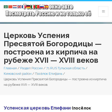
Церковь Успения
Пресвятой Богородицы —
построена из кирпича на
рубеже XVII — XVIII веков
Главная
/
Раздел России
/
71 RUS Тульская область
/
Кимовский район
/
Посёлок Епифань
/
Церковь Успения Пресвятой Богородицы — построена из кирпича
на рубеже XVII — XVIII веков
Успенская церковь Епифани
(посёлок