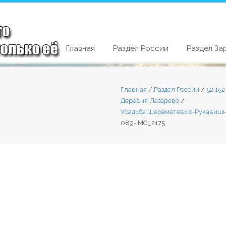
Главная
Раздел России
Раздел За
Главная
/
Раздел России
/
52,15
Деревня Лазарево
/
Усадьба Шереметевых-Рукавишни
089-IMG_2175