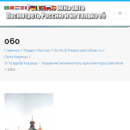
060
Главная
/
Раздел России
/
62 RUS Рязанская область
/
Село Кирицы
/
(!) Усадьба Кирицы - творение знаменитого архитектора Шехтеля
/
060