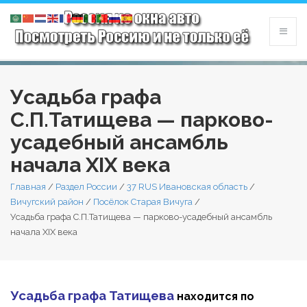
Усадьба графа
С.П.Татищева — парково-
усадебный ансамбль
начала XIX века
Главная
/
Раздел России
/
37 RUS Ивановская область
/
Вичугский район
/
Посёлок Старая Вичуга
/
Усадьба графа С.П.Татищева — парково-усадебный ансамбль
начала XIX века
Усадьба графа Татищева
находится по