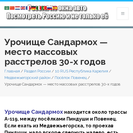
Урочище Сандармох —
место массовых
расстрелов 30-х годов
Главная
/
Раздел России
/
10 RUS Республика Карелия
/
Медвежьегорский район
/
Посёлок Повенец
/
Урочище Сандармох — место массовых расстрелов 30-х годов
Урочище Сандармох
находится около трассы
А-119, между посёлками Пиндуши и Повенец.
Если ехать из Медвежьегорска, то проехав
Пиндуши, надо вскоре свернуть налево, есть