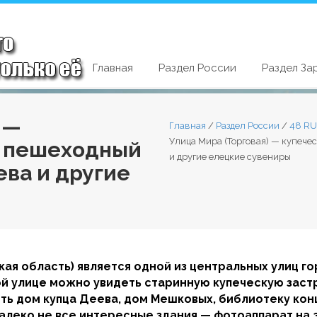
Главная
Раздел России
Раздел За
 —
Главная
/
Раздел России
/
48 RU
Улица Мира (Торговая) — купечес
, пешеходный
и другие елецкие сувениры
ева и другие
кая область) является одной из центральных улиц г
той улице можно увидеть старинную купеческую зас
ь дом купца Деева, дом Мешковых, библиотеку конц
 далеко не все интересные здания — фотоаппарат на