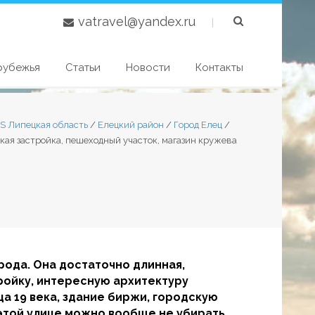
vatravel@yandex.ru
|
рубежья
Статьи
Новости
Контакты
S Липецкая область
/
Елецкий район
/
Город Елец
/
кая застройка, пешеходный участок, магазин кружева
орода. Она достаточно длинная,
тройку, интересную архитектуру
а 19 века, здание биржи, городскую
 этой улице можно вообще не убирать.