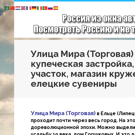
Улица Мира (Торговая)
купеческая застройка
участок, магазин круж
елецкие сувениры
Улица Мира (Торговая)
в Ельце (Липец
проходит почти через весь город. На э
дореволюционной эпохи. Можно выделит
усадьбу 19 века, дом Горшковых. И это