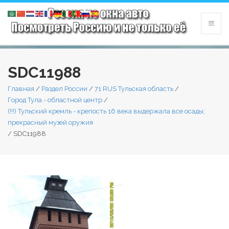
SDC11988
Главная
/
Раздел России
/
71 RUS Тульская область
/
Город Тула - областной центр
/
(!!!) Тульский кремль - крепость 16 века выдержала все осады;
прекрасный музей оружия
/
SDC11988