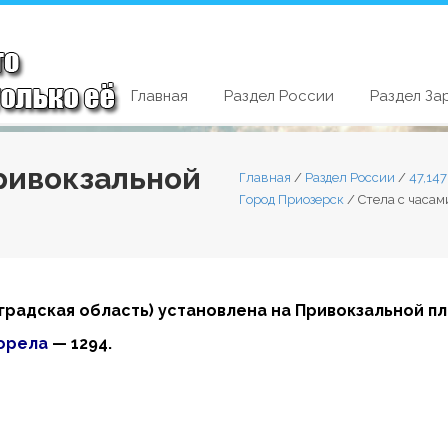
Главная
Раздел России
Раздел За
Привокзальной
Главная
/
Раздел России
/
47,14
Город Приозерск
/
Стела с часа
градская область) установлена на Привокзальной п
орела
— 1294.