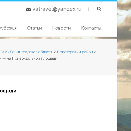
vatravel@yandex.ru
|
рубежья
Статьи
Новости
Контакты
7 RUS Ленинградская область
/
Приозёрский район
/
ми — на Привокзальной площади
лощади.