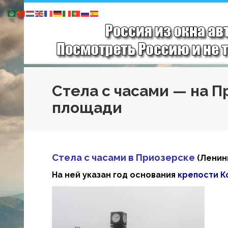
Стела с часами — на 
площади
Стела с часами в Приозерске
(Ленин
На ней указан год основания
крепости К