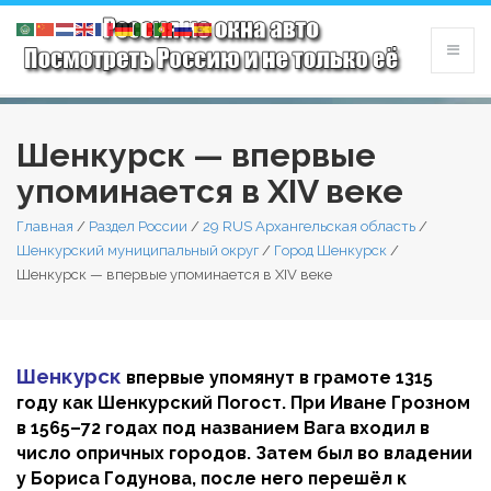
Шенкурск — впервые
упоминается в XIV веке
Главная
/
Раздел России
/
29 RUS Архангельская область
/
Шенкурский муниципальный округ
/
Город Шенкурск
/
Шенкурск — впервые упоминается в XIV веке
Шенкурск
впервые упомянут в грамоте 1315
году как Шенкурский Погост. При Иване Грозном
в 1565–72 годах под названием Вага входил в
число опричных городов. Затем был во владении
у Бориса Годунова, после него перешёл к