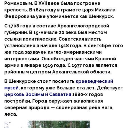
Романовым. В XVII веке была построена
крепость. В 1629 году в грамоте царя Михаила
Федоровича уже упоминается как Шенкурск.
С 1708 года в составе Архангелогородской
губернии. В 19-начале 20 века был местом
ссылки политических. Советская власть
установлена в начале 1918 года. В сентябре того
же года захвачен англо-американскими
интервентами. Освобожден частями Красной
армии в январе 1919 года. С 1937 года является
районным центром Архангельской области.
В Шенкурске стоит посетить
краеведческий
музей
, которому уже больше ста лет. Действует
церковь Зосимы и Савватия
1880-х годов
постройки. Город окружает живописная
северная природа — своенравная река Вага,
леса.