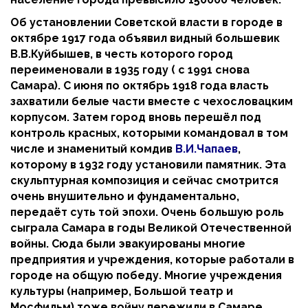
Об установлении Советской власти в городе в
октябре 1917 года объявил видный большевик
В.В.Куйбышев, в честь которого город
переименовали в 1935 году ( с 1991 снова
Самара). С июня по октябрь 1918 года власть
захватили белые части вместе с чехословацким
корпусом. Затем город вновь перешёл под
контроль красных, которыми командовал в том
числе и знаменитый комдив
В.И.Чапаев
,
которому в 1932 году установили памятник. Эта
скульптурная композиция и сейчас смотрится
очень внушительно и фундаментально,
передаёт суть той эпохи. Очень большую роль
сыграла Самара в годы Великой Отечественной
войны. Сюда были эвакуированы многие
предприятия и учреждения, которые работали в
городе на общую победу. Многие учреждения
культуры (например, Большой театр и
Мосфильм) тоже войну пережили в Самаре.