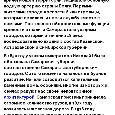
прилегающей территории, защищала основную
водную артерию страны Волгу. Первыми
жителями города-крепости были стрельцы,
которые селились и несли службу вместе с
семьями. Постепенно оборонительные функции
крепости отпали, и Самара стала уездным
городом, который в течении 18 века
последовательно входил в состав Казанской,
Астраханской и Симбирской губерний.
В 1850 году указом императора Николай I была
образована Самарская губерния,
соответственно Самара стала губернским
городом. С этого момента началось её бурное
развитие. Начали возводиться капитальные
каменные дома, особняки, многие из которых и
сейчас радуют нас своей неповторимой
архитектурой
. Самарская пристань принимала
огромное количество грузов, в 1877 году
появилась и железная дорога. В 1916 году
население города превысило 150000 человек.