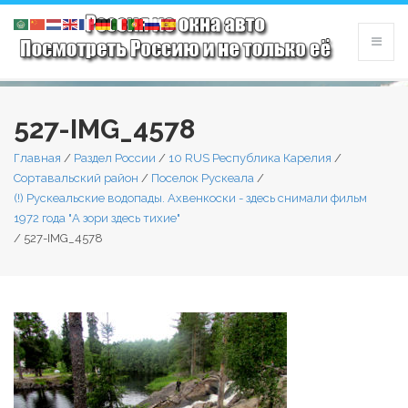
527-IMG_4578
Главная
/
Раздел России
/
10 RUS Республика Карелия
/
Сортавальский район
/
Поселок Рускеала
/
(!) Рускеальские водопады. Ахвенкоски - здесь снимали фильм
1972 года "А зори здесь тихие"
/
527-IMG_4578