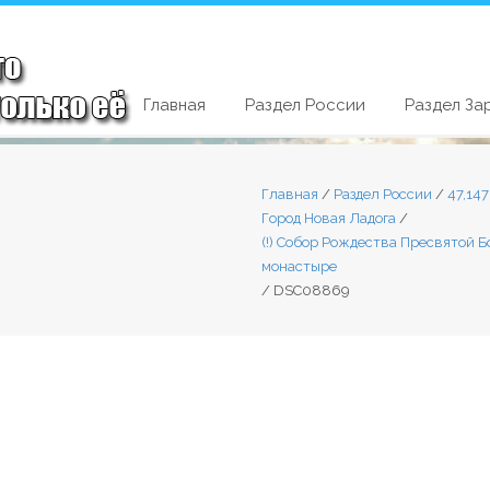
Главная
Раздел России
Раздел За
Главная
/
Раздел России
/
47,14
Город Новая Ладога
/
(!) Собор Рождества Пресвятой Б
монастыре
/
DSC08869