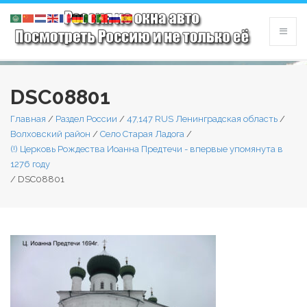
DSC08801
Главная
/
Раздел России
/
47,147 RUS Ленинградская область
/
Волховский район
/
Село Старая Ладога
/
(!) Церковь Рождества Иоанна Предтечи - впервые упомянута в
1276 году
/
DSC08801