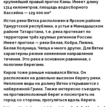
крупнейший правый приток Камы. Имеет длину
1314 километров, площадь водосборного
бассейна — 129 000 км²
Исток реки Вятка расположен в Ярском районе
Удмуртской республики, а устье в Мамадышском
районе Татарстана, т.е. река протекает по
территории трёх крупных регионов России.
Имеет притоки — реки Белая, Кобра, Пижма,
Белая Холуница, Чепца и много других. Для Вятки
характерны резкие изменения направления
течения. Это река в основном равнинная, с
пологими берегами.
Киров тоже раньше назывался Вятка. Он
расположен на довольно высоком берегу реки.
Неплохие виды на долину Вятки открываются с
набережной Грина. Также интересно съездить
на противоположный берег и посмотреть на
город со стороны, прогуляться вдоль берега.