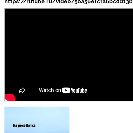
https://rutube.ru/video/5ba56efcfa6bc0d13