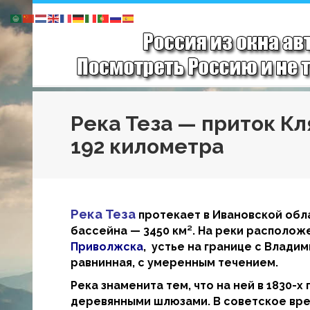
Река Теза — приток К
192 километра
Река Теза
протекает в Ивановской обла
бассейна — 3450 км². На реки располож
Приволжска
, устье на границе с Влади
равнинная, с умеренным течением.
Река знаменита тем, что на ней в 1830-
деревянными шлюзами. В советское вре