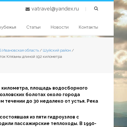
vatravel@yandex.ru
|
рубежья
Статьи
Новости
Контакты
S Ивановская область
/
Шуйский район
/
иток Клязьмы длиной 192 километра
92 километра, площадь водосборного
Козловских болотах около города
м течении до 30 недалеко от устья. Река
 состоявшая из пяти гидроузлов с
одили пассажирские теплоходы. В 1990-