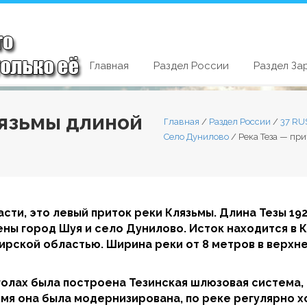
Главная
Раздел России
Раздел За
лязьмы длиной
Главная
/
Раздел России
/
37 RU
Село Дунилово
/
Река Теза — пр
сти, это левый приток реки Клязьмы. Длина Тезы 1
ены город Шуя и село Дунилово. Исток находится в 
мирской областью. Ширина реки от 8 метров в верхне
х голах была построена Тезинская шлюзовая система,
мя она была модернизирована, по реке регулярно х