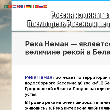
Река Неман — являетс
величине рекой в Бел
Река Неман
протекает по территории т
водосборного бассейна 98 200 км². В Б
Гродненской области. Гродно находится
устья.
В Гродно река не очень широка, течени
живописные. Река интересна любителям