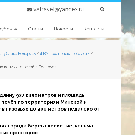
vatravel@yandex.ru
|
рубежья
Статьи
Новости
Контакты
спублика Беларусь
/
4 BY Гродненская область
/
/
по величине рекой в Беларуси
 длину
937 километров и площадь
и течёт по территориям Минской и
 в низовьях до 400 метров недалеко от
тях города берега лесистые, весьма
ных просторов.