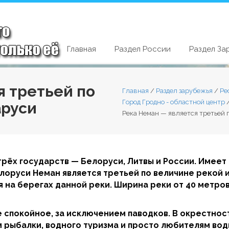
Главная
Раздел России
Раздел За
я третьей по
Главная
/
Раздел зарубежья
/
Ре
Город Гродно - областной центр
аруси
Река Неман — является третьей 
рёх государств — Белоруси, Литвы и России. Имеет
елоруси Неман является третьей по величине рекой 
 на берегах данной реки. Ширина реки от 40 метров
е спокойное, за исключением паводков. В окрестнос
 рыбалки, водного туризма и просто любителям вод