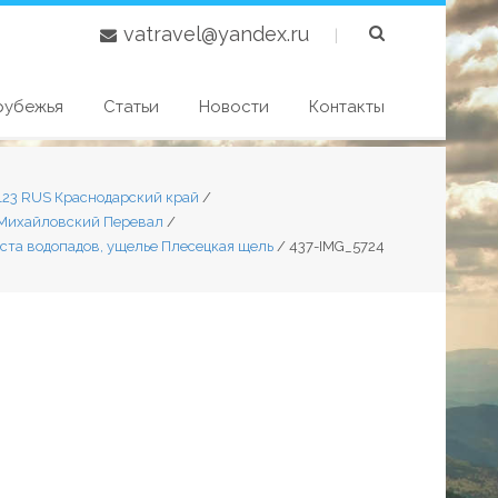
vatravel@yandex.ru
|
рубежья
Статьи
Новости
Контакты
,123 RUS Краснодарский край
/
Михайловский Перевал
/
а ста водопадов, ущелье Плесецкая щель
/
437-IMG_5724