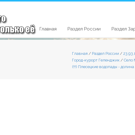
Главная
Раздел России
Раздел За
Главная
/
Раздел России
/
23,93
Город-курорт Геленджик
/
Село 
(!!!) Плесецкие водопады - долин