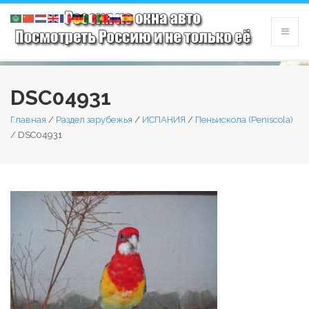
DSC04931
Главная
/
Раздел зарубежья
/
ИСПАНИЯ
/
Пеньискола (Peniscola)
/
DSC04931