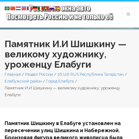
Памятник И.И Шишкину —
великому художнику,
уроженцу Елабуги
Главная
/
Раздел России
/
16,116 RUS Республика Татарстан
/
Елабужский район
/
Город Елабуга
/
Памятник И.И Шишкину — великому художнику, уроженцу
Елабуги
Памятник Шишкину в Елабуге установлен на
пересечении улиц Шишкина и Набережной.
Бронзовая фигура великого живописца была