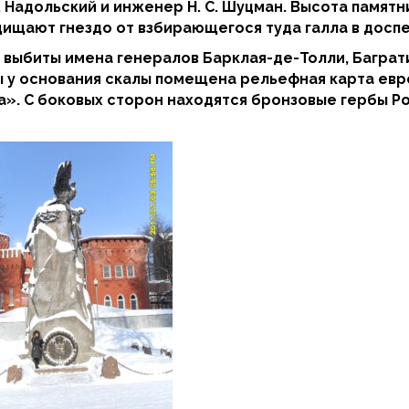
Р. Надольский и инженер Н. С. Шуцман. Высота памятн
щищают гнездо от взбирающегося туда галла в доспе
е выбиты имена генералов Барклая-де-Толли, Баграт
 у основания скалы помещена рельефная карта евр
а». С боковых сторон находятся бронзовые гербы Ро