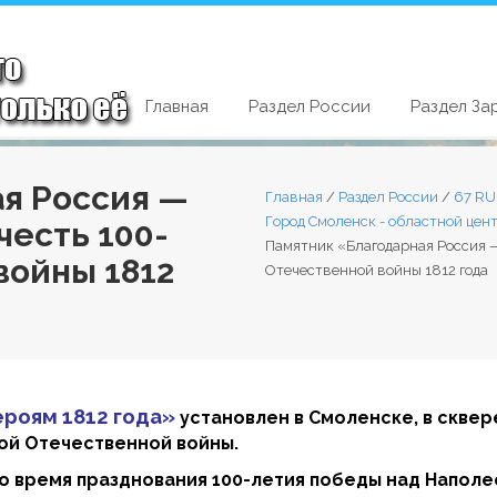
Главная
Раздел России
Раздел За
я Россия —
Главная
/
Раздел России
/
67 RU
Город Смоленск - областной цен
честь 100-
Памятник «Благодарная Россия —
войны 1812
Отечественной войны 1812 года
ероям 1812 года»
установлен в Смоленске, в сквер
ой Отечественной войны.
во время празднования 100-летия победы над Наполео