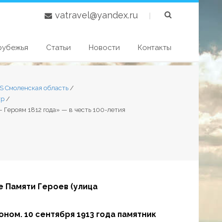
vatravel@yandex.ru
|
рубежья
Статьи
Новости
Контакты
S Смоленская область
/
тр
/
 Героям 1812 года» — в честь 100-летия
е Памяти Героев (улица
ном. 10 сентября 1913 года памятник