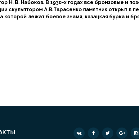
ор Н. В. Набоков. В 1930-х годах все бронзовые и п
ации скульптором А.В.Тарасенко памятник открыт в 
на которой лежат боевое знамя, казацкая бурка и бр
АКТЫ