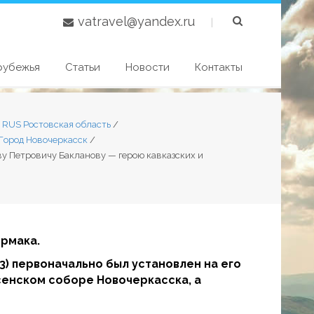
vatravel@yandex.ru
|
рубежья
Статьи
Новости
Контакты
1 RUS Ростовская область
/
Город Новочеркасск
/
у Петровичу Бакланову — герою кавказских и
Ермака.
3) первоначально был установлен на его
есенском соборе Новочеркасска, а