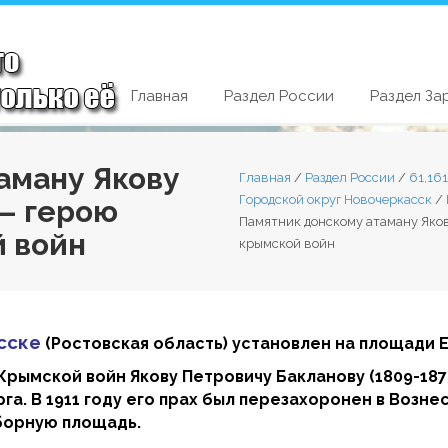
Главная
Раздел России
Раздел За
аману Якову
Главная
/
Раздел России
/
61,16
Городской округ Новочеркасск
/
— герою
Памятник донскому атаману Яков
й войн
крымской войн
сске
(Ростовская область) установлен на площади 
Крымской войн Якову Петровичу Бакланову (1809-187
а. В 1911 году его прах был перезахоронен в Возн
оборную площадь.