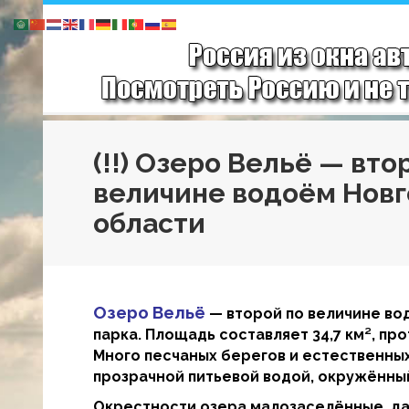
(!!) Озеро Вельё — вто
величине водоём Нов
области
Озеро Вельё
— второй по величине во
парка. Площадь составляет 34,7 км², пр
Много песчаных берегов и естественных 
прозрачной питьевой водой, окружённы
Окрестности озера малозаселённые, даж