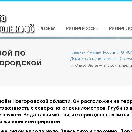
Главная
Раздел России
Раздел За
рой по
Главная
/
Раздел России
/
53 RU
Демянский муниципальный окру
городской
(!!) Озеро Вельё — второй по ве
доём Новгородской области. Он расположен на тер
отяженность с севера на юг 25 километров. Глубина 
пляжей. Вода такая чистая, что пригодна для питья
й живописной природой.
е летом народа мало. Здесь тихо и спокойно. Доро