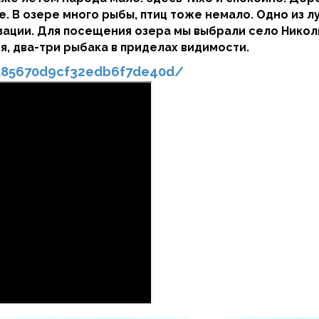
. В озере много рыбы, птиц тоже немало. Одно из л
зации. Для посещения озера мы выбрали село Никол
я, два-три рыбака в приделах видимости.
bd85670d9cf32edb6f7de40d/