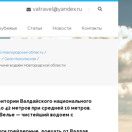
vatravel@yandex.ru
|
рубежья
Статьи
Новости
Контакты
S Новгородская область
/
г
/
Село Никольское
/
личине водоём Новгородской области
ритории Валдайского национального
до 42 метров при средней 10 метров.
. Велье — чистейший водоем с
ги грейдерные, доехать от Валдая