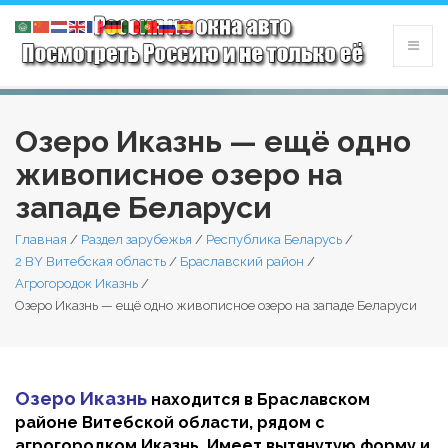
Озеро Иказнь — ещё одно
живописное озеро на
западе Беларуси
Главная
/
Раздел зарубежья
/
Республика Беларусь
/
2 BY Витебская область
/
Браславский район
/
Агрогородок Иказнь
/
Озеро Иказнь — ещё одно живописное озеро на западе Беларуси
Озеро Иказнь
находится в Браславском
районе Витебской области, рядом с
агрогородком Иказнь. Имеет вытянутую форму и