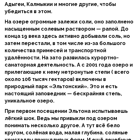
Адыгеи, Калмыкии и многие другие, чтобы
убедиться в этом.
На озере огромные залежи соли, оно заполнено
насыщенным солевым раствором — рапой. До
конца 19 века здесь активно добывали соль, но
затем перестали, в том числе из-за большого
количества примесей и транспортной
удалённости. На зато развилась курортно-
санаторная деятельность. А с 2001 года озеро и
прилегающие к нему нетронутые степи ( всего
около 106 тысяч гектаров) включены в
природный парк «Эльтонский». Это и есть
настоящий заповедник — бескрайняя степь,
уникальное озеро.
При первом посещении Эльтона испытываешь
лёгкий шок. Ведь мы привыкли под озером
понимать несколько другое. А тут всё бело
кругом, солёная вода, малая глубина. соляные
кристаллы причудливых форм. И ещё лечебные