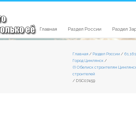
Главная
Раздел России
Раздел За
Главная
/
Раздел России
/
61,16
Город Цимлянск
/
(!) Обелиск строителям Цимлянс
строителей
/
DSC07459