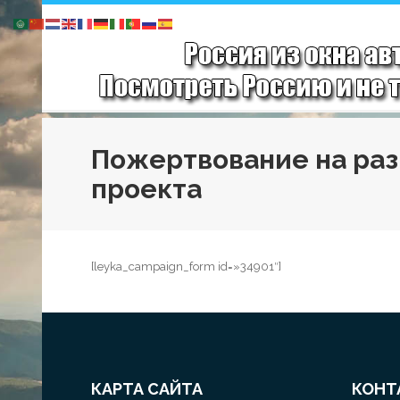
Пожертвование на ра
проекта
[leyka_campaign_form id=»34901″]
КАРТА САЙТА
КОНТ