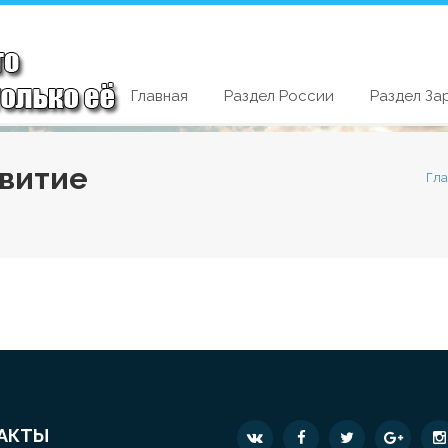
Главная
Раздел России
Раздел За
звитие
Гл
АКТЫ