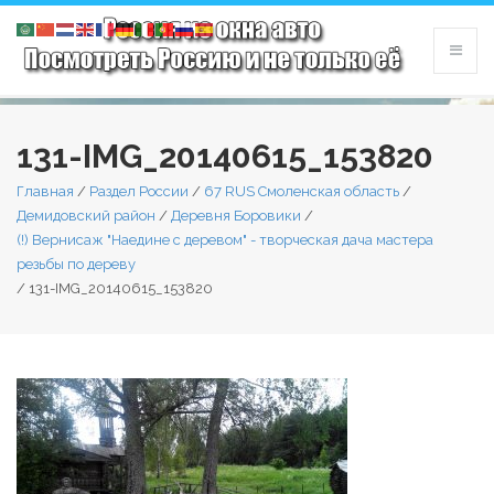
131-IMG_20140615_153820
Главная
/
Раздел России
/
67 RUS Смоленская область
/
Демидовский район
/
Деревня Боровики
/
(!) Вернисаж "Наедине с деревом" - творческая дача мастера
резьбы по дереву
/
131-IMG_20140615_153820