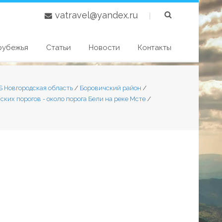
vatravel@yandex.ru
|
рубежья
Статьи
Новости
Контакты
S Новгородская область
/
Боровичский район
/
ских порогов - около порога Бели на реке Мсте
/