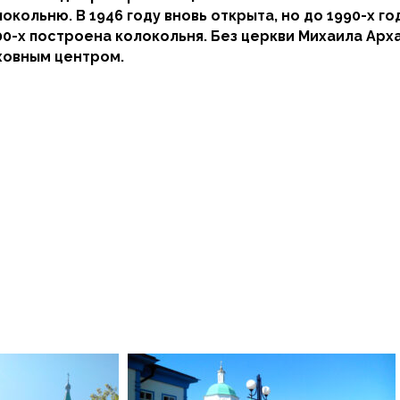
кольню. В 1946 году вновь открыта, но до 1990-х го
000-х построена колокольня. Без церкви Михаила Ар
уховным центром.