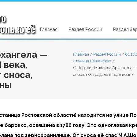
Главная
Раздел России
Раздел За
рхангела —
Главная
/
Раздел России
/
61,16
Станица Вёшенская
/
 века,
(!) Церковь Михаила Архангела —
 сноса,
сноса, пострадала в годы войны
йны
станица Ростовской области) находится на улице По
ле барокко, освящена в 1786 году. Это одноглавая к
елана под зернохранилище. От сноса её спас М.А.Шо